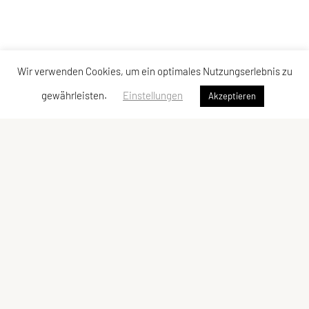
Wir verwenden Cookies, um ein optimales Nutzungserlebnis zu
gewährleisten.
Einstellungen
Akzeptieren
Sportverein Rinn
ZVR-Zahl: 172344469
Datenschutz
Impressum
DSGVO
Impressum