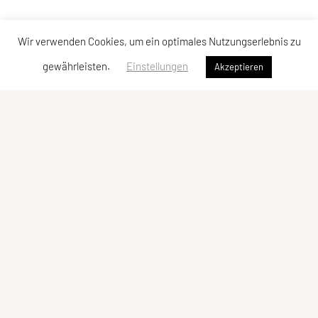
Wir verwenden Cookies, um ein optimales Nutzungserlebnis zu
gewährleisten.
Einstellungen
Akzeptieren
Sportverein Rinn
ZVR-Zahl: 172344469
Datenschutz
Impressum
DSGVO
Impressum