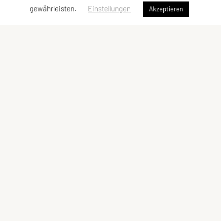
gewährleisten.
Einstellungen
Akzeptieren
Sportverein Rinn
ZVR-Zahl: 172344469
Datenschutz
Impressum
DSGVO
Impressum