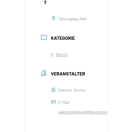
T
Tennisplatz Hall
KATEGORIE
Tennis
VERANSTALTER
Sektion Tennis
E-Mail
sektionsleitung@tennisrinn.at