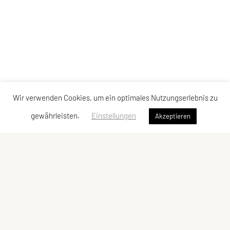
Wir verwenden Cookies, um ein optimales Nutzungserlebnis zu
gewährleisten.
Einstellungen
Akzeptieren
Sportverein Rinn
ZVR-Zahl: 172344469
Datenschutz
Impressum