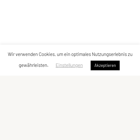
Wir verwenden Cookies, um ein optimales Nutzungserlebnis zu
gewährleisten.
Einstellungen
Akzeptieren
Sportverein Rinn
ZVR-Zahl: 172344469
Datenschutz
Impressum
DSGVO
Impressum