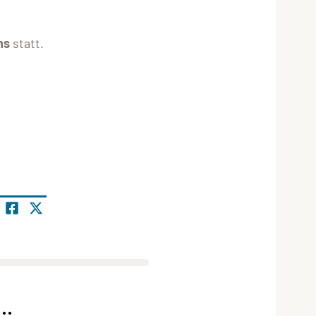
ns
statt.
..