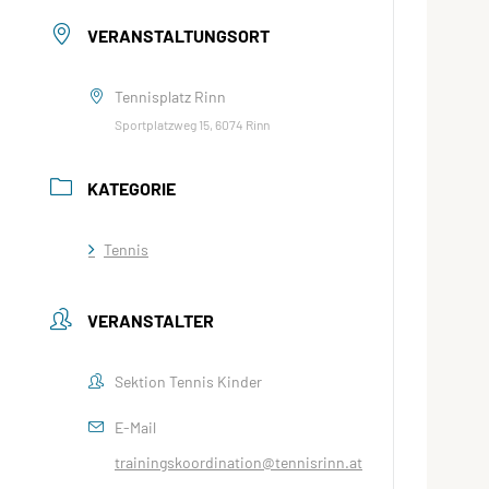
VERANSTALTUNGSORT
Tennisplatz Rinn
Sportplatzweg 15, 6074 Rinn
KATEGORIE
Tennis
VERANSTALTER
Sektion Tennis Kinder
E-Mail
trainingskoordination@tennisrinn.at